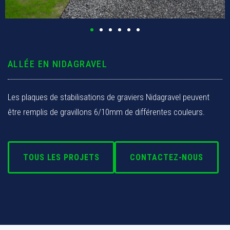
Pergola & Abri
Allée
ALLÉE EN NIDAGRAVEL
Clôture
Les plaques de stabilisations de graviers Nidagravel peuvent
Contact
être remplis de gravillons 6/10mm de différentes couleurs.
TOUS LES PROJETS
CONTACTEZ-NOUS