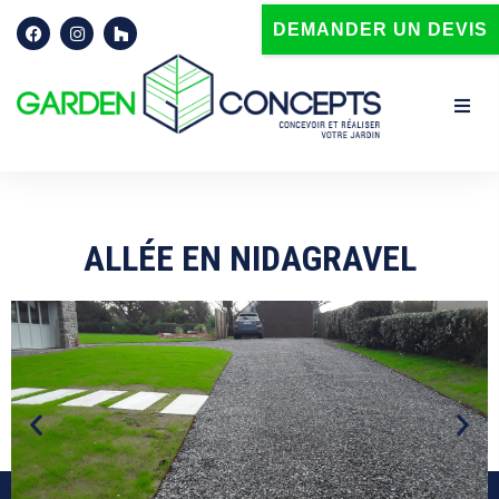
DEMANDER UN DEVIS
Accueil
Qui sommes-nous ?
ALLÉE EN NIDAGRAVEL
Prestations paysagistes à Brest | Garden Concepts | Finistèr
Terrasse
Spa
Portail