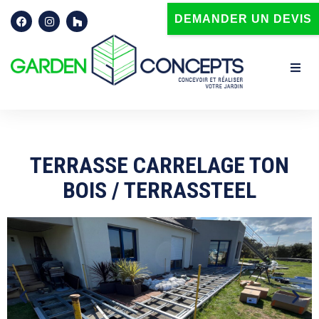
DEMANDER UN DEVIS
Accueil
Qui sommes-nous ?
TERRASSE CARRELAGE TON
Prestations paysagistes à Brest | Garden Concepts | Finistèr
BOIS / TERRASSTEEL
Terrasse
Spa
Portail