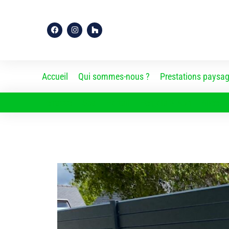
Accueil
Qui sommes-nous ?
Prestations paysagi
Terrasse
Spa
Portail
Pergola & Abri
Allée