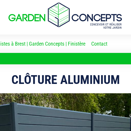
stes à Brest | Garden Concepts | Finistère
Contact
Clôture
CLÔTURE ALUMINIUM