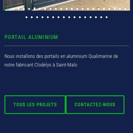
Pergola & Abri
Allée
PORTAIL ALUMINIUM
Clôture
Nous installons des portails en aluminium Qualimarine de
Contact
notre fabricant Clodelys à Saint-Malo
TOUS LES PROJETS
CONTACTEZ-NOUS