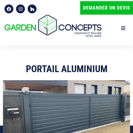
DEMANDER UN DEVIS
Accueil
Qui sommes-nous ?
PORTAIL ALUMINIUM
Prestations paysagistes à Brest | Garden Concepts | Finistère
Terrasse
Spa
Portail